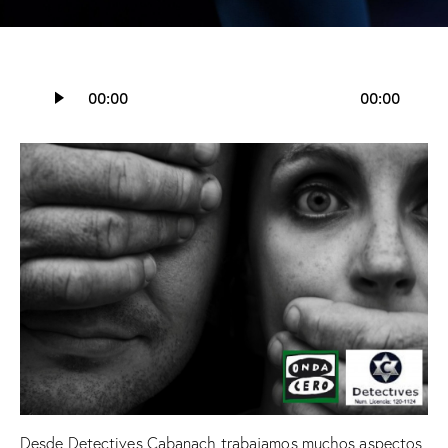
Reproductor
00:00
00:00
de
audio
Desde
Detectives Cabanach
trabajamos muchos aspectos