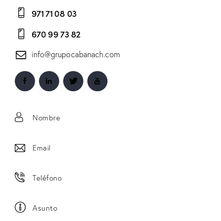
971 71 08 03
670 99 73 82
info@grupocabanach.com