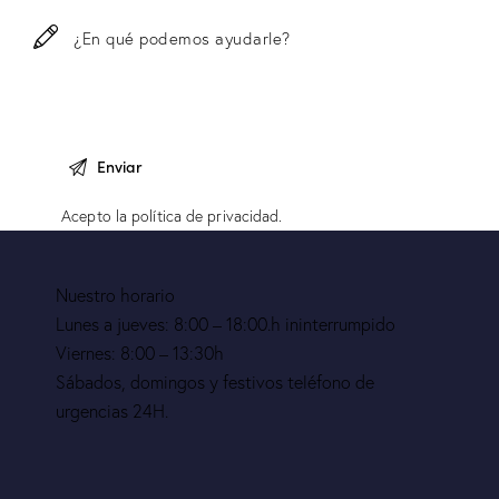
Acepto la
política de privacidad
.
Nuestro horario
Lunes a jueves: 8:00 – 18:00.h ininterrumpido
Viernes: 8:00 – 13:30h
Sábados, domingos y festivos teléfono de
urgencias 24H.