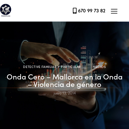
670 99 73 82
DETECTIVE FAMILIAR Y PARTICULAR
MEDIOS
Onda Cero – Mallorca en la Onda
– Violencia de género
junio 13, 2014