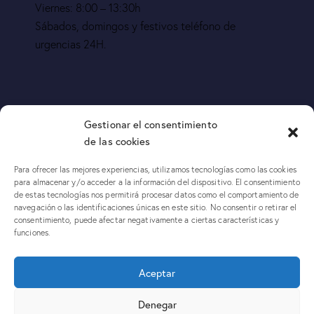
Viernes: 8:00 – 13:30h
Sábados, domingos y festivos teléfono de
urgencias 24H.
Otros horarios a convenir mediante cita
Gestionar el consentimiento
de las cookies
previa
Para ofrecer las mejores experiencias, utilizamos tecnologías como las cookies
Urgencia 24h:
para almacenar y/o acceder a la información del dispositivo. El consentimiento
de estas tecnologías nos permitirá procesar datos como el comportamiento de
navegación o las identificaciones únicas en este sitio. No consentir o retirar el
649 855 272
consentimiento, puede afectar negativamente a ciertas características y
funciones.
Cliente Misterioso Mallorca
–
Detective Baja Laboral
–
Aceptar
Detective Empresarial
–
Detective Laboral
–
Detectives para
abogados
–
Detectives privados Ibiza
Detectives privados Infidelidades
–
Mistery guest
–
Mistery
Denegar